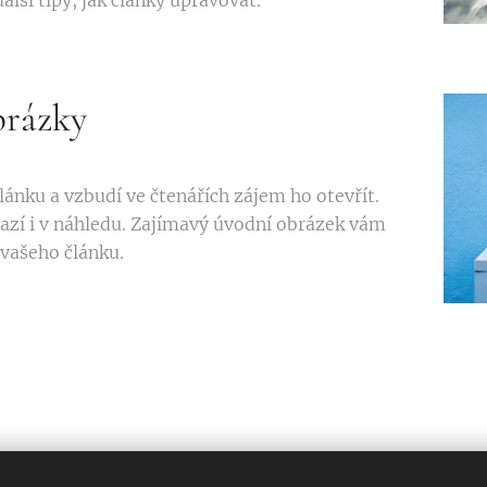
alší tipy, jak články upravovat.
brázky
lánku a vzbudí ve čtenářích zájem ho otevřít.
azí i v náhledu. Zajímavý úvodní obrázek vám
 vašeho článku.