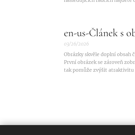
následujících řádcích najdete d
en-us-Článek s o
03/26/2026
Obrázky skvěle doplní obsah č
První obrázek se zároveň zobr
tak pomůže zvýšit atraktivitu