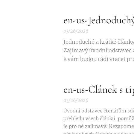
en-us-Jednoduchý
03/26/2026
Jednoduché a krátké článk
Zajímavý úvodní odstavec a
k vám budou rádi vracet pro
en-us-Článek s ti
03/26/2026
Úvodní odstavec čtenářům sděl
přehledu všech článků, pomůž
je pro ně zajímavý. Nezapomeň