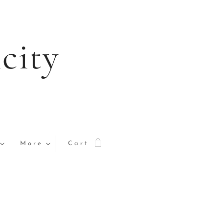
city
More
Cart